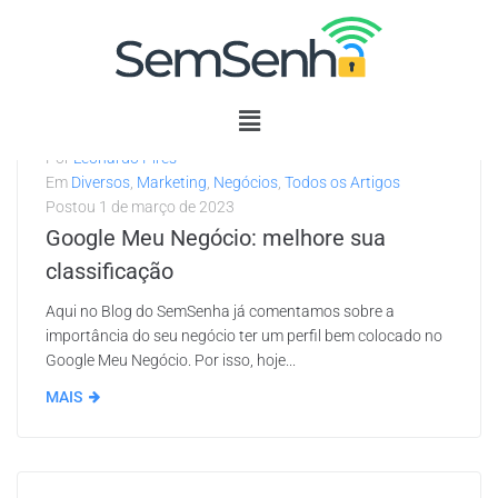
Por
Leonardo Pires
Em
Diversos
,
Marketing
,
Negócios
,
Todos os Artigos
Postou
1 de março de 2023
Google Meu Negócio: melhore sua
classificação
Aqui no Blog do SemSenha já comentamos sobre a
importância do seu negócio ter um perfil bem colocado no
Google Meu Negócio. Por isso, hoje...
MAIS