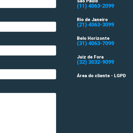
São Paulo
(11) 4063-2099
Rio de Janeiro
(21) 4063-3099
Belo Horizonte
(31) 4063-7099
Juiz de Fora
(32) 3032-9099
Área do cliente - LGPD