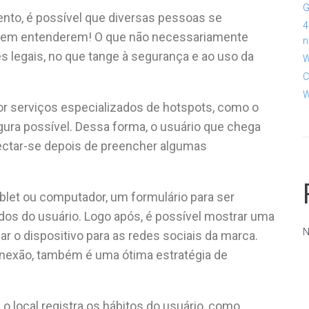
G
ento, é possível que diversas pessoas se
4
bem entenderem! O que não necessariamente
n
es legais, no que tange à segurança e ao uso da
W
C
W
r serviços especializados de hotspots, como o
gura possível. Dessa forma, o usuário que chega
nectar-se depois de preencher algumas
ablet ou computador, um formulário para ser
dos do usuário. Logo após, é possível mostrar uma
N
r o dispositivo para as redes sociais da marca.
nexão, também é uma ótima estratégia de
 o local registra os hábitos do usuário, como