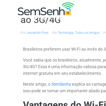
As vantagens da Int
ao 3G/4G
Por
Leonardo Pires
Em
Tecnologia
,
Todos os Artigos
P
Brasileiros preferem usar Wi-Fi ao invés do 
Você sabia que os brasileiros, atualmente,
3G/4G? Essa é uma informação valiosa par
internet gratuita em seu estabelecimento.
Neste artigo, o
SemSenha
explica as vantag
isso pode se tornar um importante aliado pa
Vantagens do Wi-Fi