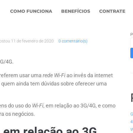
ernet Wi-Fi em relação
COMO FUNCIONA
BENEFÍCIOS
CONTRATE
P
ostou
11 de fevereiro de 2020
0 comentário(s)
3G/4G.
 preferem usar uma
rede Wi-Fi
ao invés da internet
a quem ainda tem dúvidas sobre oferecer uma
ens do uso do
Wi-Fi
, em relação ao 3G/4G, e como
ra os negócios.
G
4
 em relação ao 3G
W