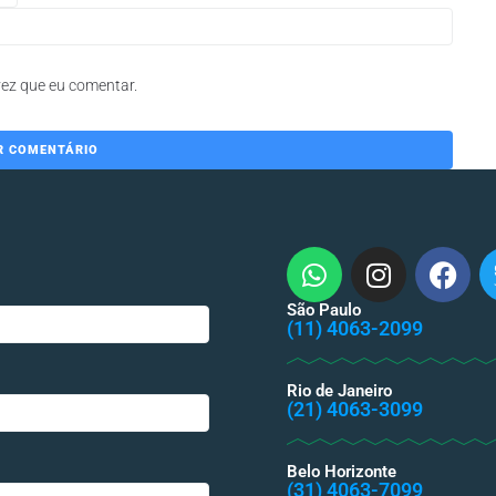
ez que eu comentar.
São Paulo
(11) 4063-2099
Rio de Janeiro
(21) 4063-3099
Belo Horizonte
(31) 4063-7099